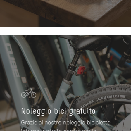
Learn
more
Noleggio bici gratuito
Grazie al nostro noleggio biciclette