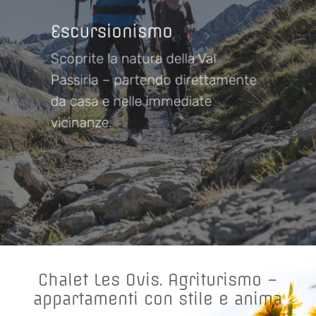
Escursionismo
Scoprite la natura della Val
Passiria – partendo direttamente
da casa e nelle immediate
vicinanze.
Chalet Les Ovis. Agriturismo –
appartamenti con stile e anima