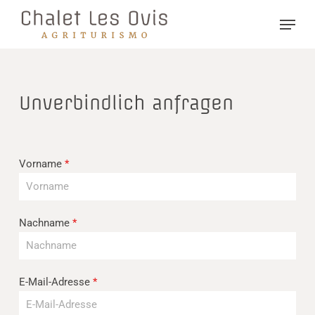
Skip
Menu
to
main
content
Unverbindlich anfragen
Vorname
*
Nachname
*
E-Mail-Adresse
*